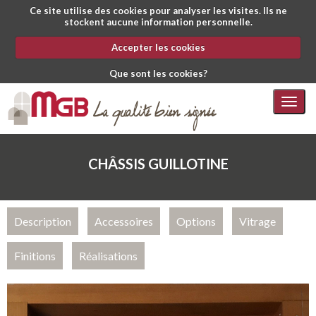
Ce site utilise des cookies pour analyser les visites. Ils ne
stockent aucune information personnelle.
Accepter les cookies
Que sont les cookies?
Togg
navig
CHÂSSIS GUILLOTINE
Description
Accessoires
Options
Vitrage
Finitions
Réalisations